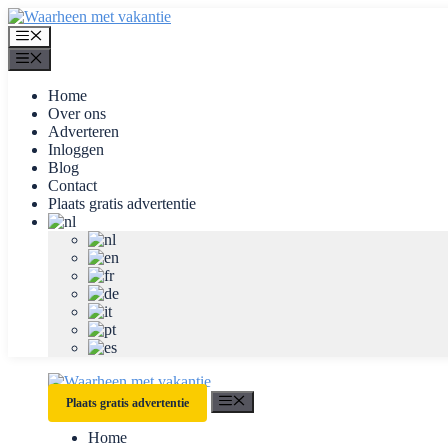
Ga
naar
Menu
de
Menu
inhoud
Home
Over ons
Adverteren
Inloggen
Blog
Contact
Plaats gratis advertentie
Menu
Plaats gratis advertentie
Home