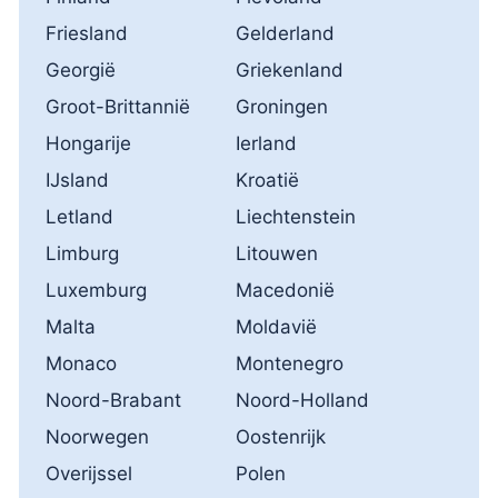
Friesland
Gelderland
Georgië
Griekenland
Groot-Brittannië
Groningen
Hongarije
Ierland
IJsland
Kroatië
Letland
Liechtenstein
Limburg
Litouwen
Luxemburg
Macedonië
Malta
Moldavië
Monaco
Montenegro
Noord-Brabant
Noord-Holland
Noorwegen
Oostenrijk
Overijssel
Polen