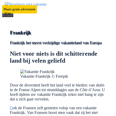
Ga
naar
Plaats gratis advertentie
de
Menu
inhoud
Frankrijk
Frankrijk het meest veelzijdige vakantieland van Europa
Niet voor niets is dit schitterende
land bij velen geliefd
Vakantie Frankrijk © Freepik
Door de diversiteit heeft het land veel te bieden: van skiën
in de Franse Alpen tot stranddagjes aan de Côte d’Azur. U
hoeft tijdens uw vakantie Frankrijk zeker niet bang te zijn
dat u zich gaat vervelen.
O
ok de Fransen zelf genieten volop van een vakantie
Frankrijk. Van Fransen hoort men vaak dat zij het niet