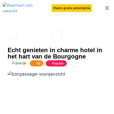
Ga
Me
Plaats gratis advertentie
naar
de
inhoud
Echt genieten in charme hotel in
het hart van de Bourgogne
Frankrijk
Tip
Populair