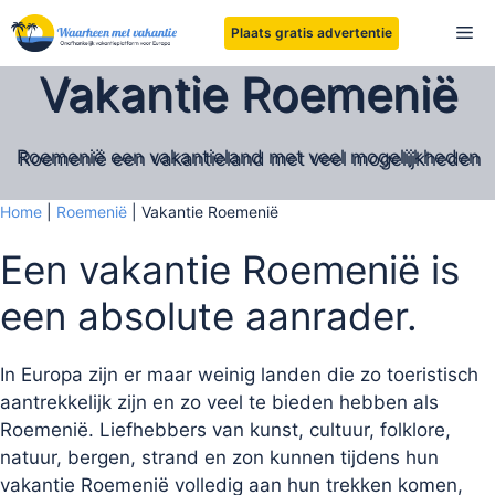
Ga
Me
Plaats gratis advertentie
naar
de
Vakantie Roemenië
inhoud
Roemenië een vakantieland met veel mogelijkheden
Home
|
Roemenië
|
Vakantie Roemenië
Een vakantie Roemenië is
een absolute aanrader.
In Europa zijn er maar weinig landen die zo toeristisch
aantrekkelijk zijn en zo veel te bieden hebben als
Roemenië. Liefhebbers van kunst, cultuur, folklore,
natuur, bergen, strand en zon kunnen tijdens hun
vakantie Roemenië volledig aan hun trekken komen,