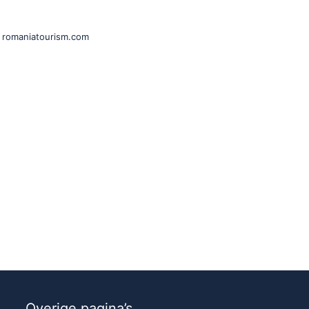
romaniatourism.com
Overige pagina’s