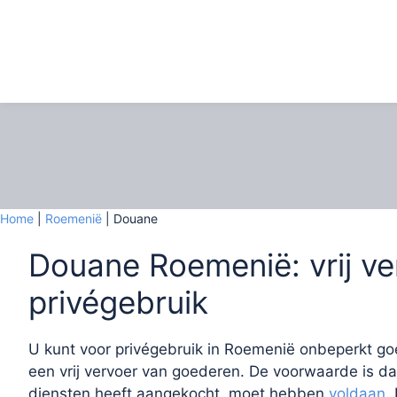
Ga
naar
de
inhoud
Home
|
Roemenië
|
Douane
Douane Roemenië: vrij v
privégebruik
U kunt voor privégebruik in Roemenië onbeperkt g
een vrij vervoer van goederen. De voorwaarde is da
diensten heeft aangekocht, moet hebben
voldaan
.