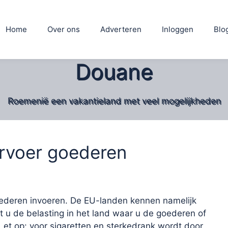
Home
Over ons
Adverteren
Inloggen
Blo
Douane
Roemenië een vakantieland met veel mogelijkheden
ervoer goederen
oederen invoeren. De EU-landen kennen namelijk
t u de belasting in het land waar u de goederen of
 Let op: voor sigaretten en sterkedrank wordt door