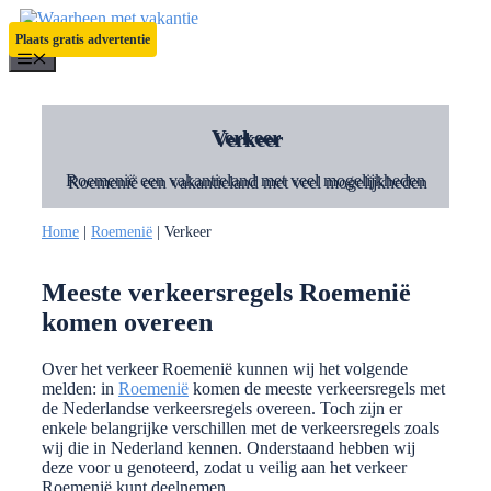
Ga
naar
Plaats gratis advertentie
de
Menu
inhoud
Verkeer
Roemenië een vakantieland met veel mogelijkheden
Home
|
Roemenië
|
Verkeer
Meeste verkeersregels Roemenië
komen overeen
Over het verkeer Roemenië kunnen wij het volgende
melden: in
Roemenië
komen de meeste verkeersregels met
de Nederlandse verkeersregels overeen. Toch zijn er
enkele belangrijke verschillen met de verkeersregels zoals
wij die in Nederland kennen. Onderstaand hebben wij
deze voor u genoteerd, zodat u veilig aan het verkeer
Roemenië kunt deelnemen.