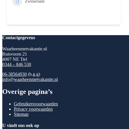
Zwitserland
Contactgegevens
Waarheenmetvakantie.nl
Ruisvoorn 21
4007 NE Tiel
0344 – 846 530
06-38564930
(b.g.g)
info@waarheenmetvakantie.nl
Overige pagina’s
Gebruikersvoorwaarden
Privacy voorwaarden
Sitemap
U vindt ons ook op