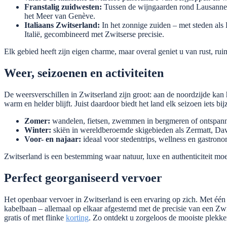
Franstalig zuidwesten:
Tussen de wijngaarden rond Lausanne e
het Meer van Genève.
Italiaans Zwitserland:
In het zonnige zuiden – met steden als
Italië, gecombineerd met Zwitserse precisie.
Elk gebied heeft zijn eigen charme, maar overal geniet u van rust, ruim
Weer, seizoenen en activiteiten
De weersverschillen in Zwitserland zijn groot: aan de noordzijde kan h
warm en helder blijft. Juist daardoor biedt het land elk seizoen iets bij
Zomer:
wandelen, fietsen, zwemmen in bergmeren of ontspan
Winter:
skiën in wereldberoemde skigebieden als Zermatt, Dav
Voor- en najaar:
ideaal voor stedentrips, wellness en gastrono
Zwitserland is een bestemming waar natuur, luxe en authenticiteit mo
Perfect georganiseerd vervoer
Het openbaar vervoer in Zwitserland is een ervaring op zich. Met één 
kabelbaan – allemaal op elkaar afgestemd met de precisie van een Zw
gratis of met flinke
korting
. Zo ontdekt u zorgeloos de mooiste plekke