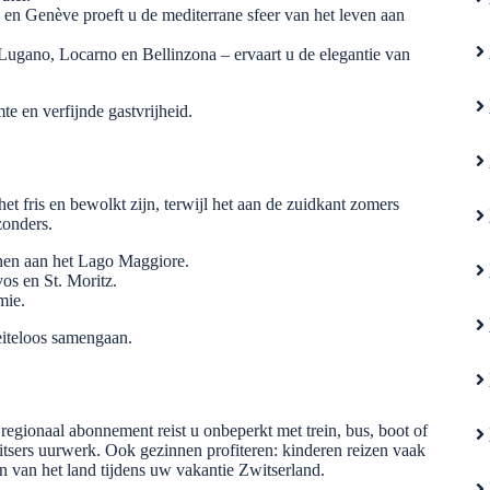
n Genève proeft u de mediterrane sfeer van het leven aan
 Lugano, Locarno en Bellinzona – ervaart u de elegantie van
te en verfijnde gastvrijheid.
et fris en bewolkt zijn, terwijl het aan de zuidkant zomers
zonders.
nen aan het Lago Maggiore.
os en St. Moritz.
mie.
eiteloos samengaan.
regionaal abonnement reist u onbeperkt met trein, bus, boot of
itsers uurwerk. Ook gezinnen profiteren: kinderen reizen vaak
n van het land tijdens uw vakantie Zwitserland.