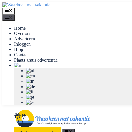
Ga
naar
Menu
de
Menu
inhoud
Home
Over ons
Adverteren
Inloggen
Blog
Contact
Plaats gratis advertentie
Menu