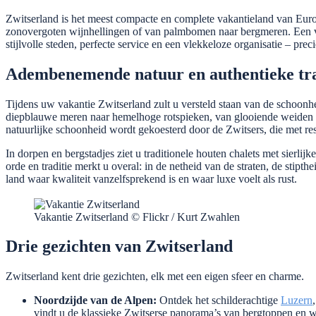
Zwitserland is het meest compacte en complete vakantieland van Europa
zonovergoten wijnhellingen of van palmbomen naar bergmeren. Een 
stijlvolle steden, perfecte service en een vlekkeloze organisatie – pr
Adembenemende natuur en authentieke tra
Tijdens uw vakantie Zwitserland zult u versteld staan van de schoon
diepblauwe meren naar hemelhoge rotspieken, van glooiende weiden 
natuurlijke schoonheid wordt gekoesterd door de Zwitsers, die met 
In dorpen en bergstadjes ziet u traditionele houten chalets met sierli
orde en traditie merkt u overal: in de netheid van de straten, de stipth
land waar kwaliteit vanzelfsprekend is en waar luxe voelt als rust.
Vakantie Zwitserland © Flickr / Kurt Zwahlen
Drie gezichten van Zwitserland
Zwitserland kent drie gezichten, elk met een eigen sfeer en charme.
Noordzijde van de Alpen:
Ontdek het schilderachtige
Luzern
vindt u de klassieke Zwitserse panorama’s van bergtoppen en w