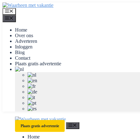
Ga
naar
Menu
de
Menu
inhoud
Home
Over ons
Adverteren
Inloggen
Blog
Contact
Plaats gratis advertentie
Menu
Plaats gratis advertentie
Home