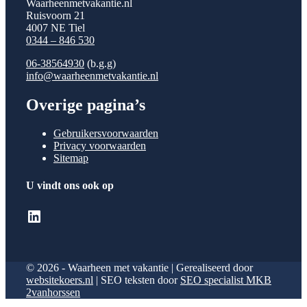
Waarheenmetvakantie.nl
Ruisvoorn 21
4007 NE Tiel
0344 – 846 530
06-38564930
(b.g.g)
info@waarheenmetvakantie.nl
Overige pagina’s
Gebruikersvoorwaarden
Privacy voorwaarden
Sitemap
U vindt ons ook op
LinkedIn
© 2026 - Waarheen met vakantie | Gerealiseerd door
websitekoers.nl
| SEO teksten door
SEO specialist MKB
2vanhorssen