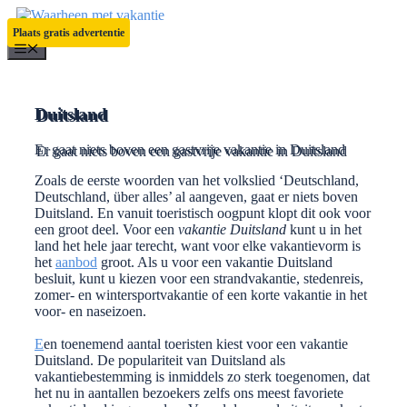
Ga
naar
Plaats gratis advertentie
de
Menu
inhoud
Duitsland
Er gaat niets boven een gastvrije vakantie in Duitsland
Zoals de eerste woorden van het volkslied ‘Deutschland,
Deutschland, über alles’ al aangeven, gaat er niets boven
Duitsland. En vanuit toeristisch oogpunt klopt dit ook voor
een groot deel. Voor een
vakantie Duitsland
kunt u in het
land het hele jaar terecht, want voor elke vakantievorm is
het
aanbod
groot. Als u voor een vakantie Duitsland
besluit, kunt u kiezen voor een strandvakantie, stedenreis,
zomer- en wintersportvakantie of een korte vakantie in het
voor- en naseizoen.
E
en toenemend aantal toeristen kiest voor een vakantie
Duitsland. De populariteit van Duitsland als
vakantiebestemming is inmiddels zo sterk toegenomen, dat
het nu in aantallen bezoekers zelfs ons meest favoriete