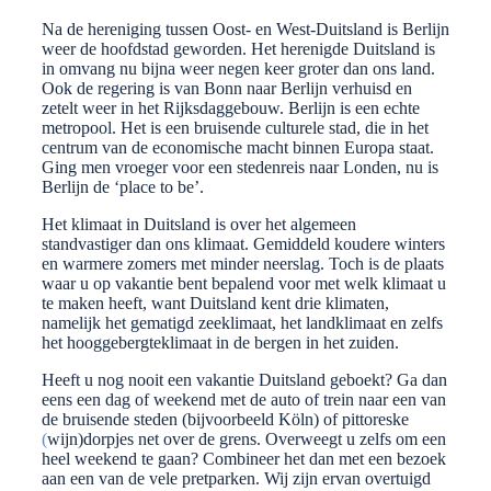
Na de hereniging tussen Oost- en West-Duitsland is Berlijn
weer de hoofdstad geworden. Het herenigde Duitsland is
in omvang nu bijna weer negen keer groter dan ons land.
Ook de regering is van Bonn naar Berlijn verhuisd en
zetelt weer in het Rijksdaggebouw. Berlijn is een echte
metropool. Het is een bruisende culturele stad, die in het
centrum van de economische macht binnen Europa staat.
Ging men vroeger voor een stedenreis naar Londen, nu is
Berlijn de ‘place to be’.
Het klimaat in Duitsland is over het algemeen
standvastiger dan ons klimaat. Gemiddeld koudere winters
en warmere zomers met minder neerslag. Toch is de plaats
waar u op vakantie bent bepalend voor met welk klimaat u
te maken heeft, want Duitsland kent drie klimaten,
namelijk het gematigd zeeklimaat, het landklimaat en zelfs
het hooggebergteklimaat in de bergen in het zuiden.
Heeft u nog nooit een vakantie Duitsland geboekt? Ga dan
eens een dag of weekend met de auto of trein naar een van
de bruisende steden (bijvoorbeeld Köln) of pittoreske
(
wijn)dorpjes net over de grens. Overweegt u zelfs om een
heel weekend te gaan? Combineer het dan met een bezoek
aan een van de vele pretparken. Wij zijn ervan overtuigd