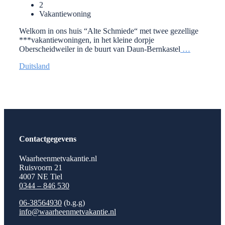
2
Vakantiewoning
Welkom in ons huis “Alte Schmiede“ met twee gezellige
***vakantiewoningen, in het kleine dorpje
Oberscheidweiler in de buurt van Daun-Bernkastel
…
Duitsland
Contactgegevens
Waarheenmetvakantie.nl
Ruisvoorn 21
4007 NE Tiel
0344 – 846 530
06-38564930
(b.g.g)
info@waarheenmetvakantie.nl