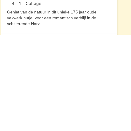
4
1
Cottage
Geniet van de natuur in dit unieke 175 jaar oude
vakwerk hutje, voor een romantisch verblijf in de
schitterende Harz.
...
Duitsland
U vindt ons ook op
LinkedIn