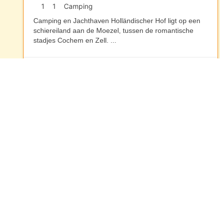
1
1
Camping
Camping en Jachthaven Holländischer Hof ligt op een
schiereiland aan de Moezel, tussen de romantische
stadjes Cochem en Zell.
...
Duitsland
Contactgegevens
Waarheenmetvakantie.nl
Ruisvoorn 21
4007 NE Tiel