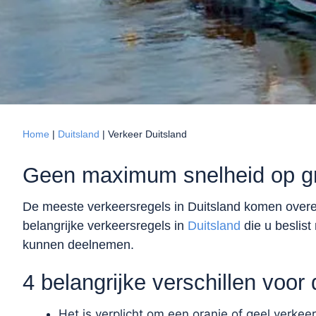
Home
|
Duitsland
|
Verkeer Duitsland
Geen maximum snelheid op gr
De meeste verkeersregels in Duitsland komen overe
belangrijke verkeersregels in
Duitsland
die u beslist
kunnen deelnemen.
4 belangrijke verschillen voo
Het is verplicht om een oranje of geel verkeer