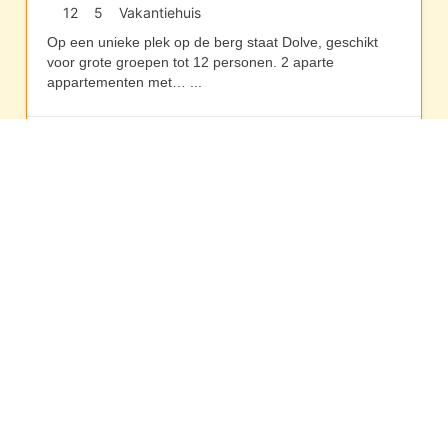
12
5
Vakantiehuis
Op een unieke plek op de berg staat Dolve, geschikt
voor grote groepen tot 12 personen. 2 aparte
appartementen met…
...
Duitsland
Overige pagina’s
Gebruikersvoorwaarden
Privacy voorwaarden