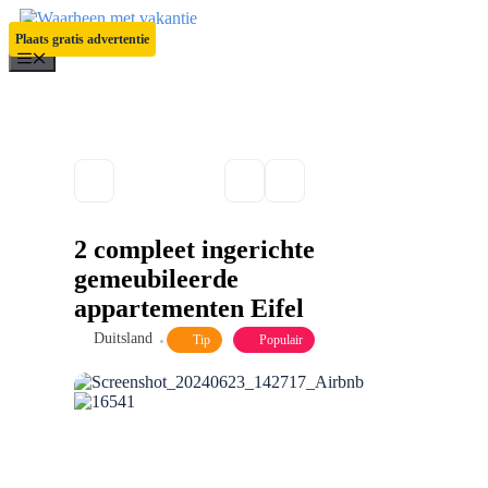
Ga
naar
Plaats gratis advertentie
de
Menu
inhoud
2 compleet ingerichte
gemeubileerde
appartementen Eifel
Duitsland
Tip
Populair