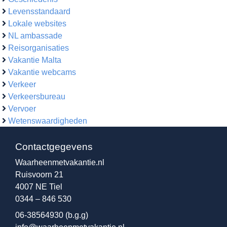
Levensstandaard
Lokale websites
NL ambassade
Reisorganisaties
Vakantie Malta
Vakantie webcams
Verkeer
Verkeersbureau
Vervoer
Wetenswaardigheden
Contactgegevens
Waarheenmetvakantie.nl
Ruisvoorn 21
4007 NE Tiel
0344 – 846 530
06-38564930
(b.g.g)