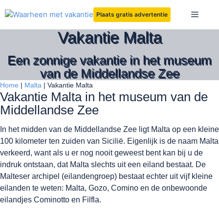
Ga
Menu
Plaats gratis advertentie
naar
de
Vakantie Malta
inhoud
Een zonnige vakantie in het museum
van de Middellandse Zee
Home
|
Malta
|
Vakantie Malta
Vakantie Malta in het museum van de
Middellandse Zee
In het midden van de Middellandse Zee ligt Malta op een kleine
100 kilometer ten zuiden van Sicilië. Eigenlijk is de naam Malta
verkeerd, want als u er nog nooit geweest bent kan bij u de
indruk ontstaan, dat Malta slechts uit een eiland bestaat. De
Malteser archipel (eilandengroep) bestaat echter uit vijf kleine
eilanden te weten: Malta, Gozo, Comino en de onbewoonde
eilandjes Cominotto en Filfla.