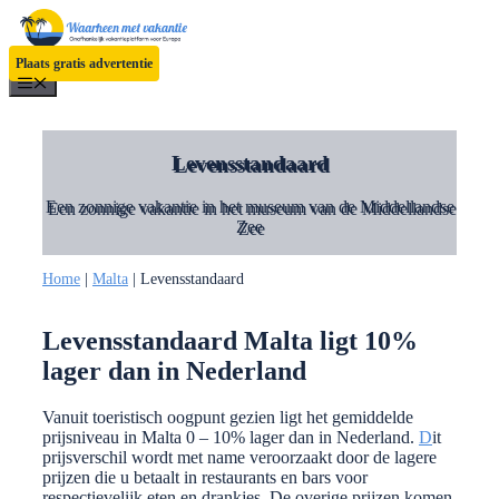
Ga
naar
de
Plaats gratis advertentie
inhoud
Menu
Levensstandaard
Een zonnige vakantie in het museum van de Middellandse
Zee
Home
|
Malta
|
Levensstandaard
Levensstandaard Malta ligt 10%
lager dan in Nederland
Vanuit toeristisch oogpunt gezien ligt het gemiddelde
prijsniveau in Malta 0 – 10% lager dan in Nederland.
D
it
prijsverschil wordt met name veroorzaakt door de lagere
prijzen die u betaalt in restaurants en bars voor
respectievelijk eten en drankjes. De overige prijzen komen