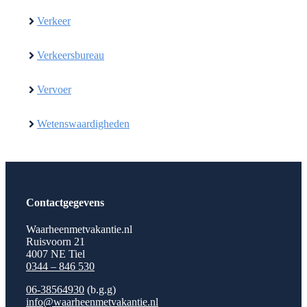
Verkeer
Verkeersbureau
Vervoer
Wetenswaardigheden
Contactgegevens
Waarheenmetvakantie.nl
Ruisvoorn 21
4007 NE Tiel
0344 – 846 530
06-38564930
(b.g.g)
info@waarheenmetvakantie.nl