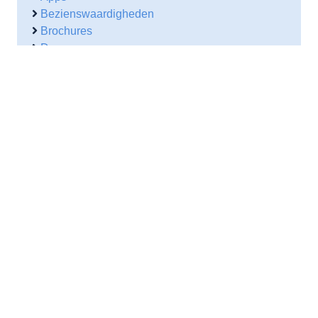
Bezienswaardigheden
Brochures
Douane
Eten drinken en uitgaan
Feestdagen Tsjechië
Festiviteiten
Geschiedenis
Levensstandaard
Lokale websites
NL ambassade
Reisorganisaties
Vakantie Tsjechië
Vakantie-webcams
Verkeer
Verkeersbureau
Vervoer
Wetenswaardigheden