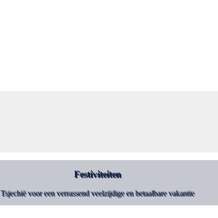
Festiviteiten
Tsjechië voor een verrassend veelzijdige en betaalbare vakantie