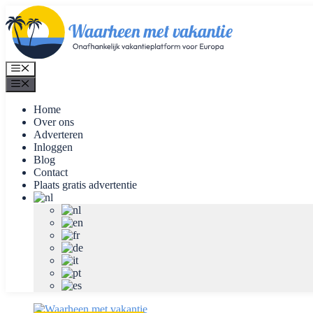
Ga
naar
de
inhoud
Menu
Menu
Home
Over ons
Adverteren
Inloggen
Blog
Contact
Plaats gratis advertentie