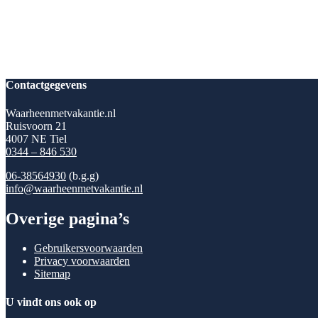
Contactgegevens
Waarheenmetvakantie.nl
Ruisvoorn 21
4007 NE Tiel
0344 – 846 530
06-38564930
(b.g.g)
info@waarheenmetvakantie.nl
Overige pagina’s
Gebruikersvoorwaarden
Privacy voorwaarden
Sitemap
U vindt ons ook op