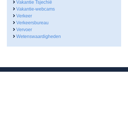
Vakantie Tsjechië
Vakantie-webcams
Verkeer
Verkeersbureau
Vervoer
Wetenswaardigheden
Contactgegevens
Waarheenmetvakantie.nl
Ruisvoorn 21
4007 NE Tiel
0344 – 846 530
06-38564930
(b.g.g)
info@waarheenmetvakantie.nl