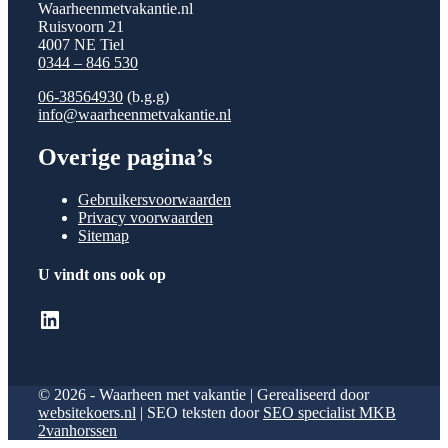
Waarheenmetvakantie.nl
Ruisvoorn 21
4007 NE Tiel
0344 – 846 530
06-38564930
(b.g.g)
info@waarheenmetvakantie.nl
Overige pagina’s
Gebruikersvoorwaarden
Privacy voorwaarden
Sitemap
U vindt ons ook op
LinkedIn
© 2026 - Waarheen met vakantie | Gerealiseerd door
websitekoers.nl
| SEO teksten door
SEO specialist MKB
2vanhorssen