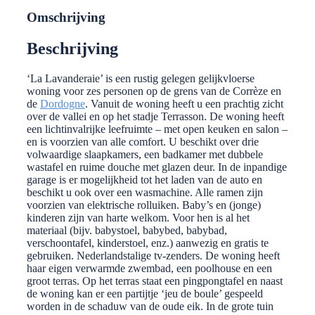
Omschrijving
Beschrijving
‘La Lavanderaie’ is een rustig gelegen gelijkvloerse
woning voor zes personen op de grens van de Corrèze en
de
Dordogne
. Vanuit de woning heeft u een prachtig zicht
over de vallei en op het stadje Terrasson. De woning heeft
een lichtinvalrijke leefruimte – met open keuken en salon –
en is voorzien van alle comfort. U beschikt over drie
volwaardige slaapkamers, een badkamer met dubbele
wastafel en ruime douche met glazen deur. In de inpandige
garage is er mogelijkheid tot het laden van de auto en
beschikt u ook over een wasmachine. Alle ramen zijn
voorzien van elektrische rolluiken. Baby’s en (jonge)
kinderen zijn van harte welkom. Voor hen is al het
materiaal (bijv. babystoel, babybed, babybad,
verschoontafel, kinderstoel, enz.) aanwezig en gratis te
gebruiken. Nederlandstalige tv-zenders. De woning heeft
haar eigen verwarmde zwembad, een poolhouse en een
groot terras. Op het terras staat een pingpongtafel en naast
de woning kan er een partijtje ‘jeu de boule’ gespeeld
worden in de schaduw van de oude eik. In de grote tuin