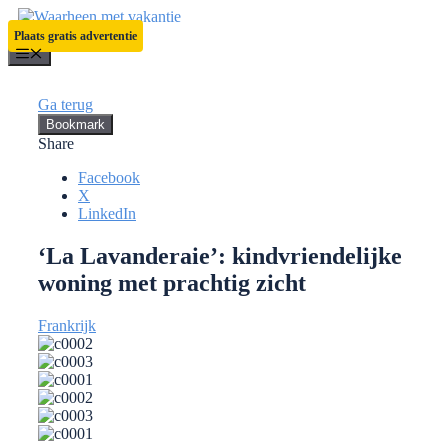
Ga
naar
Plaats gratis advertentie
de
Menu
inhoud
Ga terug
Bookmark
Share
Facebook
X
LinkedIn
‘La Lavanderaie’: kindvriendelijke
woning met prachtig zicht
Frankrijk