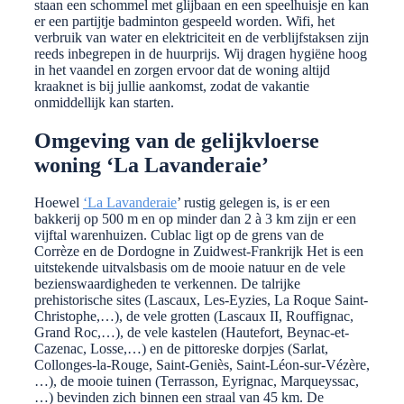
staan een schommel met glijbaan en een speelhuisje en kan
er een partijtje badminton gespeeld worden. Wifi, het
verbruik van water en elektriciteit en de verblijfstaksen zijn
reeds inbegrepen in de huurprijs. Wij dragen hygiëne hoog
in het vaandel en zorgen ervoor dat de woning altijd
kraaknet is bij jullie aankomst, zodat de vakantie
onmiddellijk kan starten.
Omgeving van de gelijkvloerse
woning ‘La Lavanderaie’
Hoewel
‘
La Lavanderaie
’ rustig gelegen is, is er een
bakkerij op 500 m en op minder dan 2 à 3 km zijn er een
vijftal warenhuizen. Cublac ligt op de grens van de
Corrèze en de Dordogne in Zuidwest-Frankrijk Het is een
uitstekende uitvalsbasis om de mooie natuur en de vele
bezienswaardigheden te verkennen. De talrijke
prehistorische sites (Lascaux, Les-Eyzies, La Roque Saint-
Christophe,…), de vele grotten (Lascaux II, Rouffignac,
Grand Roc,…), de vele kastelen (Hautefort, Beynac-et-
Cazenac, Losse,…) en de pittoreske dorpjes (Sarlat,
Collonges-la-Rouge, Saint-Geniès, Saint-Léon-sur-Vézère,
…), de mooie tuinen (Terrasson, Eyrignac, Marqueyssac,
…) bevinden zich binnen een straal van 45 km. De