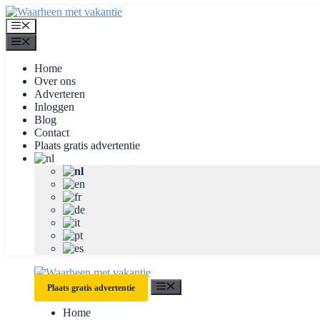
Ga
naar
Menu
de
Menu
inhoud
Home
Over ons
Adverteren
Inloggen
Blog
Contact
Plaats gratis advertentie
Menu
Plaats gratis advertentie
Home