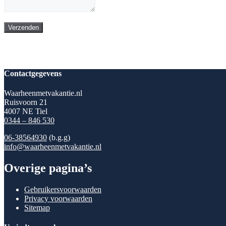
Verzenden
Contactgegevens
Waarheenmetvakantie.nl
Ruisvoorn 21
4007 NE Tiel
0344 – 846 530
06-38564930
(b.g.g)
info@waarheenmetvakantie.nl
Overige pagina’s
Gebruikersvoorwaarden
Privacy voorwaarden
Sitemap