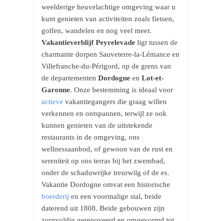
weelderige heuvelachtige omgeving waar u
kunt genieten van activiteiten zoals fietsen,
golfen, wandelen en nog veel meer.
Vakantieverblijf Peyrelevade
ligt tussen de
charmante dorpen Sauveterre-la-Lémance en
Villefranche-du-Périgord, op de grens van
de departementen
Dordogne
en
Lot-et-
Garonne
. Onze bestemming is ideaal voor
actieve
vakantiegangers die graag willen
verkennen en ontspannen, terwijl ze ook
kunnen genieten van de uitstekende
restaurants in de omgeving, ons
wellnessaanbod, of gewoon van de rust en
sereniteit op ons terras bij het zwembad,
onder de schaduwrijke treurwilg of de es.
Vakantie Dordogne omvat een historische
boerderij
en een voormalige stal, beide
daterend uit 1808. Beide gebouwen zijn
zorgvuldig gerenoveerd en omgevormd tot