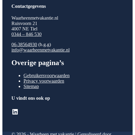
Contactgegevens
Waarheenmetvakantie.nl
Ruisvoorn 21
4007 NE Tiel
0344 – 846 530
06-38564930
(b.g.g)
info@waarheenmetvakantie.nl
Overige pagina’s
Gebruikersvoorwaarden
Privacy voorwaarden
Sitemap
U vindt ons ook op
LinkedIn
© 2026 - Waarheen met vakantie | Gerealiseerd door