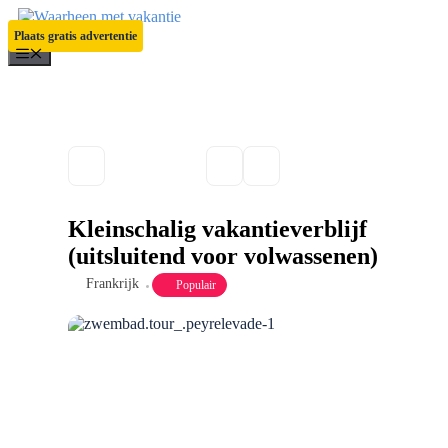
Ga
naar
Plaats gratis advertentie
de
Menu
inhoud
Kleinschalig vakantieverblijf
(uitsluitend voor volwassenen)
Frankrijk
Populair