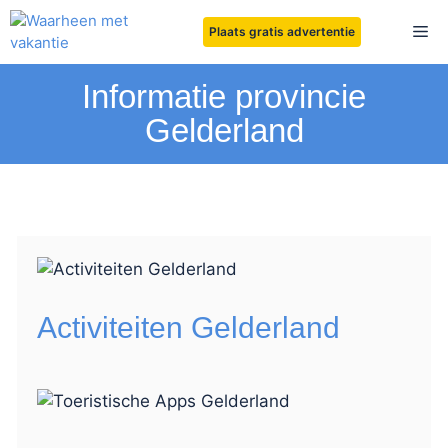
Ga
Me
Plaats gratis advertentie
naar
de
inhoud
Informatie provincie
Gelderland
Activiteiten Gelderland