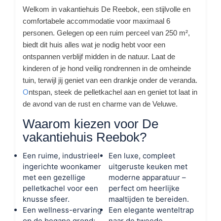
Welkom in vakantiehuis De Reebok, een stijlvolle en
comfortabele accommodatie voor maximaal 6
personen. Gelegen op een ruim perceel van 250 m²,
biedt dit huis alles wat je nodig hebt voor een
ontspannen verblijf midden in de natuur. Laat de
kinderen of je hond veilig rondrennen in de omheinde
tuin, terwijl jij geniet van een drankje onder de veranda.
O
ntspan, steek de pelletkachel aan en geniet tot laat in
de avond van de rust en charme van de Veluwe.
Waarom kiezen voor De
vakantiehuis Reebok?
Een ruime, industrieel
Een luxe, compleet
ingerichte woonkamer
uitgeruste keuken met
met een gezellige
moderne apparatuur –
pelletkachel voor een
perfect om heerlijke
knusse sfeer.
maaltijden te bereiden.
Een wellness-ervaring
Een elegante wenteltrap
op de begane grond:
naar de tweede