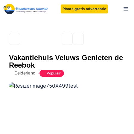
Ga
Me
Plaats gratis advertentie
naar
de
inhoud
Vakantiehuis Veluws Genieten de
Reebok
Gelderland
Populair