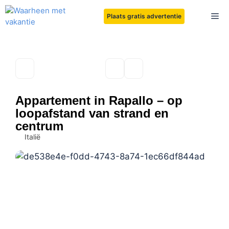
Ga
Me
Plaats gratis advertentie
naar
de
inhoud
Appartement in Rapallo – op
loopafstand van strand en
centrum
Italië