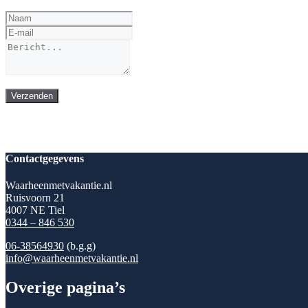
Verzenden
Contactgegevens
Waarheenmetvakantie.nl
Ruisvoorn 21
4007 NE Tiel
0344 – 846 530
06-38564930
(b.g.g)
info@waarheenmetvakantie.nl
Overige pagina’s