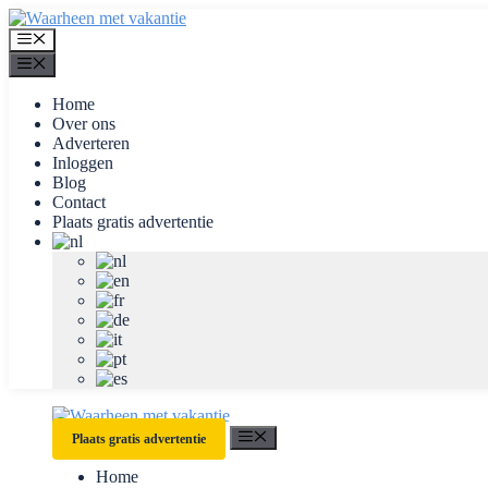
Ga
naar
Menu
de
Menu
inhoud
Home
Over ons
Adverteren
Inloggen
Blog
Contact
Plaats gratis advertentie
Menu
Plaats gratis advertentie
Home