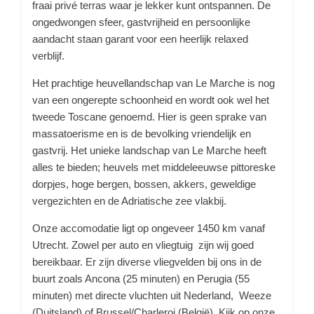
fraai privé terras waar je lekker kunt ontspannen. De
ongedwongen sfeer, gastvrijheid en persoonlijke
aandacht staan garant voor een heerlijk relaxed
verblijf.
Het prachtige heuvellandschap van Le Marche is nog
van een ongerepte schoonheid en wordt ook wel het
tweede Toscane genoemd. Hier is geen sprake van
massatoerisme en is de bevolking vriendelijk en
gastvrij. Het unieke landschap van Le Marche heeft
alles te bieden; heuvels met middeleeuwse pittoreske
dorpjes, hoge bergen, bossen, akkers, geweldige
vergezichten en de Adriatische zee vlakbij.
Onze accomodatie ligt op ongeveer 1450 km vanaf
Utrecht. Zowel per auto en vliegtuig zijn wij goed
bereikbaar. Er zijn diverse vliegvelden bij ons in de
buurt zoals Ancona (25 minuten) en Perugia (55
minuten) met directe vluchten uit Nederland, Weeze
(Duitsland) of Brussel/Charleroi (België). Kijk op onze