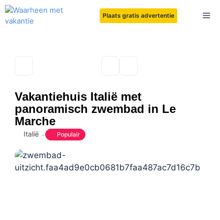
Ga
Me
Plaats gratis advertentie
naar
de
inhoud
Vakantiehuis Italië met
panoramisch zwembad in Le
Marche
Italië
Populair