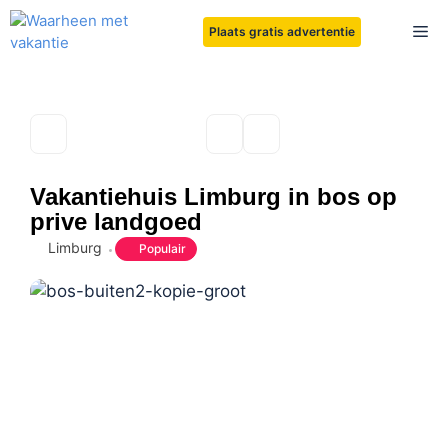
Ga
Me
Plaats gratis advertentie
naar
de
inhoud
Vakantiehuis Limburg in bos op
prive landgoed
Limburg
Populair