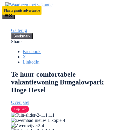
Ga
naar
Plaats gratis advertentie
de
Menu
inhoud
Ga terug
Bookmark
Share
Facebook
X
LinkedIn
Te huur comfortabele
vakantiewoning Bungalowpark
Hoge Hexel
Overijssel
Populair