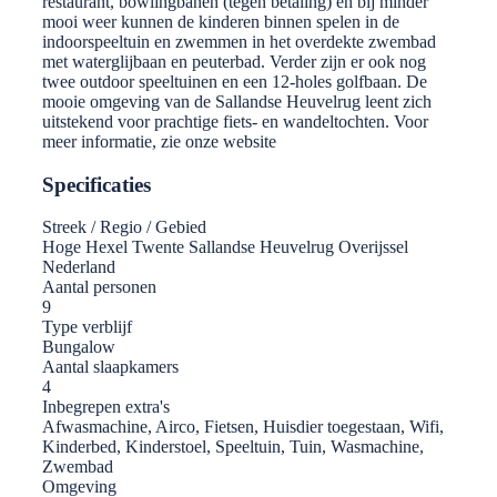
restaurant, bowlingbanen (tegen betaling) en bij minder
mooi weer kunnen de kinderen binnen spelen in de
indoorspeeltuin en zwemmen in het overdekte zwembad
met waterglijbaan en peuterbad. Verder zijn er ook nog
twee outdoor speeltuinen en een 12-holes golfbaan. De
mooie omgeving van de Sallandse Heuvelrug leent zich
uitstekend voor prachtige fiets- en wandeltochten. Voor
meer informatie, zie onze website
Specificaties
Streek / Regio / Gebied
Hoge Hexel Twente Sallandse Heuvelrug Overijssel
Nederland
Aantal personen
9
Type verblijf
Bungalow
Aantal slaapkamers
4
Inbegrepen extra's
Afwasmachine, Airco, Fietsen, Huisdier toegestaan, Wifi,
Kinderbed, Kinderstoel, Speeltuin, Tuin, Wasmachine,
Zwembad
Omgeving