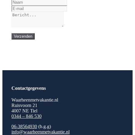
Verzenden
Contactgegevens
Waarheenmetvakantie.nl
Ruisvoorn 21
4007 NE Tiel
0344 – 846 530
06-38564930
(b.g.g)
info@waarheenmetvakantie.nl