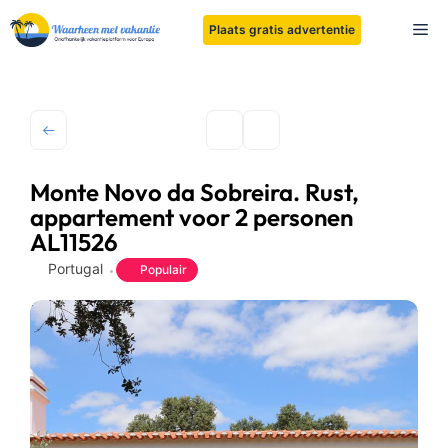
Ga
Me
Plaats gratis advertentie
naar
de
inhoud
Monte Novo da Sobreira. Rust,
appartement voor 2 personen
AL11526
Portugal
Populair