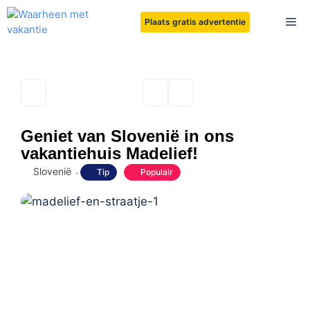
Ga
Me
Plaats gratis advertentie
naar
de
inhoud
Geniet van Slovenië in ons
vakantiehuis Madelief!
Slovenië
Tip
Populair