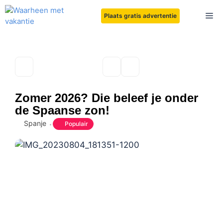
Ga
Me
Plaats gratis advertentie
naar
de
inhoud
Zomer 2026? Die beleef je onder
de Spaanse zon!
Spanje
Populair