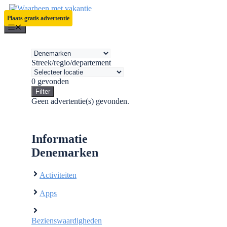
Ga
naar
Plaats gratis advertentie
de
Menu
inhoud
Streek/regio/departement
0
gevonden
Filter
Geen advertentie(s) gevonden.
Informatie
Denemarken
Activiteiten
Apps
Bezienswaardigheden