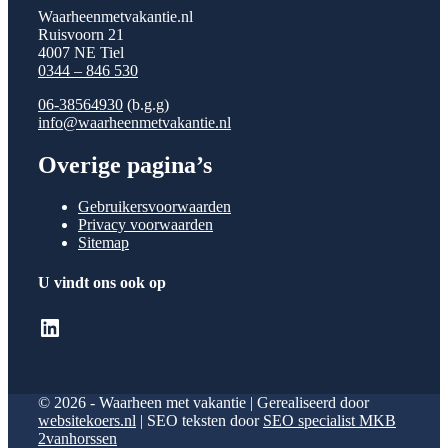
Waarheenmetvakantie.nl
Ruisvoorn 21
4007 NE Tiel
0344 – 846 530
06-38564930
(b.g.g)
info@waarheenmetvakantie.nl
Overige pagina’s
Gebruikersvoorwaarden
Privacy voorwaarden
Sitemap
U vindt ons ook op
LinkedIn
© 2026 - Waarheen met vakantie | Gerealiseerd door
websitekoers.nl
| SEO teksten door
SEO specialist MKB
2vanhorssen