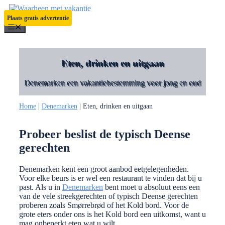
Ga
naar
Plaats gratis advertentie
de
Menu
inhoud
Eten, drinken en uitgaan
Denemarken een vakantiebestemming voor jong en oud
Home
|
Denemarken
|
Eten, drinken en uitgaan
Probeer beslist de typisch Deense
gerechten
Denemarken kent een groot aanbod eetgelegenheden.
Voor elke beurs is er wel een restaurant te vinden dat bij u
past. Als u in
Denemarken
bent moet u absoluut eens een
van de vele streekgerechten of typisch Deense gerechten
proberen zoals Smørrebrød of het Kold bord. Voor de
grote eters onder ons is het Kold bord een uitkomst, want u
mag onbeperkt eten wat u wilt.