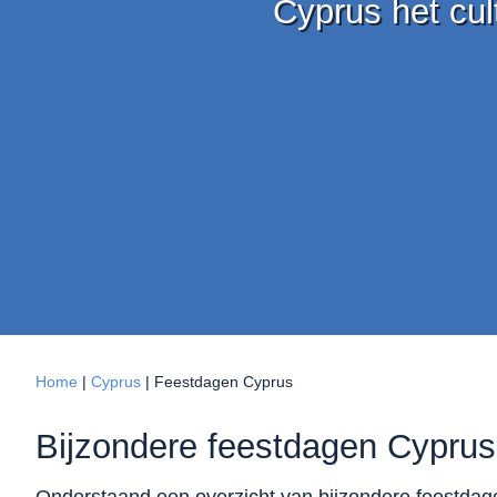
Cyprus het cul
Home
|
Cyprus
|
Feestdagen Cyprus
Bijzondere feestdagen Cypru
Onderstaand een overzicht van bijzondere feestda