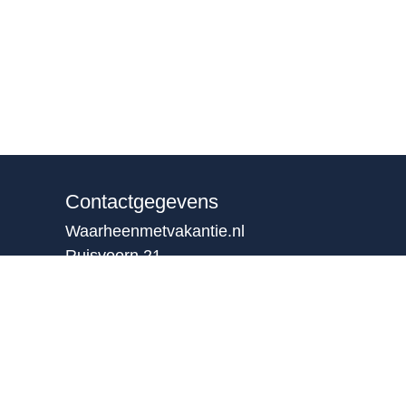
Contactgegevens
Waarheenmetvakantie.nl
Ruisvoorn 21
4007 NE Tiel
0344 – 846 530
06-38564930
(b.g.g)
info@waarheenmetvakantie.nl