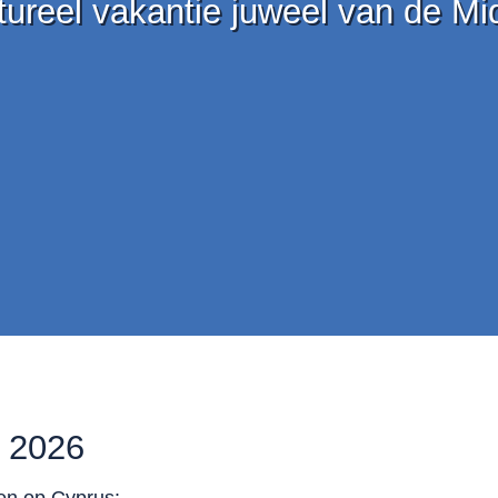
tureel vakantie juweel van de M
s 2026
gen op Cyprus: