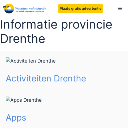
Ga
Me
Plaats gratis advertentie
naar
de
Informatie provincie
inhoud
Drenthe
Activiteiten Drenthe
Apps