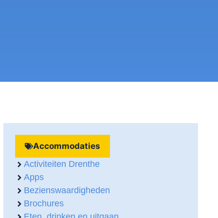
Accommodaties
Activiteiten Drenthe
Apps
Bezienswaardigheden
Brochures
Eten, drinken en uitgaan