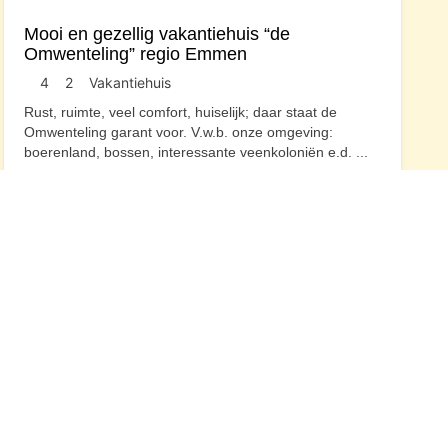
Mooi en gezellig vakantiehuis “de
Omwenteling” regio Emmen
4
2
Vakantiehuis
Rust, ruimte, veel comfort, huiselijk; daar staat de
Omwenteling garant voor. V.w.b. onze omgeving:
boerenland, bossen, interessante veenkoloniën e.d.
...
Drenthe
U vindt ons ook op