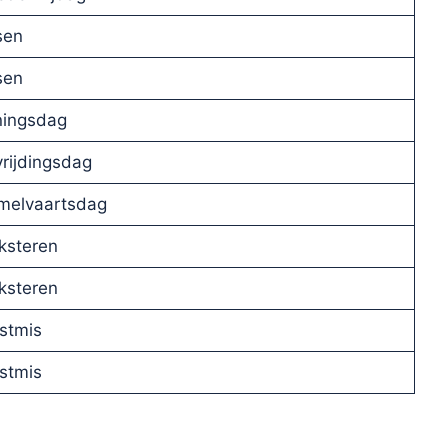
sen
sen
ningsdag
rijdingsdag
melvaartsdag
ksteren
ksteren
stmis
stmis