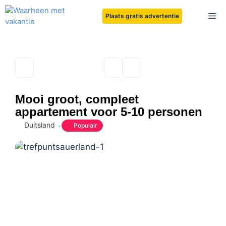
Ga
Me
Plaats gratis advertentie
naar
de
inhoud
Mooi groot, compleet
appartement voor 5-10 personen
Duitsland
Populair