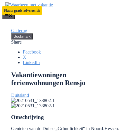
Ga
naar
Plaats gratis advertentie
de
Menu
inhoud
Ga terug
Bookmark
Share
Facebook
X
LinkedIn
Vakantiewoningen
ferienwohnungen Rensjo
Duitsland
Omschrijving
Genieten van de Duitse „Gründlichkeit“ in Noord-Hessen.