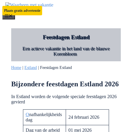
Ga
naar
Plaats gratis advertentie
de
Menu
inhoud
Feestdagen Estland
Een actieve vakantie in het land van de blauwe
Korenbloem
Home
|
Estland
|
Feestdagen Estland
Bijzondere feestdagen Estland 2026
In Estland worden de volgende speciale feestdagen 2026
gevierd
O
nafhankelijkheids
24 februari 2026
dag
Dag van de arbeid
01 mei 2026