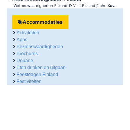
Wetenswaardigheden Finland © Visit Finland /Juho Kuva
Accommodaties
Activiteiten
Apps
Bezienswaardigheden
Brochures
Douane
Eten drinken en uitgaan
Feestdagen Finland
Festiviteiten
Geschiedenis
Levensstandaard
Lokale websites
NL ambassade
Reisorganisaties
Vakantie Finland