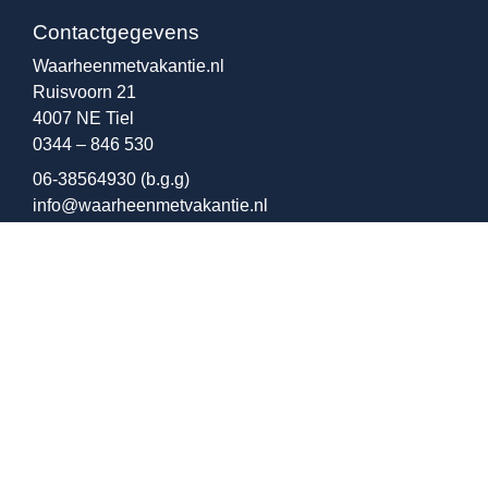
Contactgegevens
Waarheenmetvakantie.nl
Ruisvoorn 21
4007 NE Tiel
0344 – 846 530
06-38564930
(b.g.g)
info@waarheenmetvakantie.nl
Overige pagina’s
Gebruikersvoorwaarden
Privacy voorwaarden
Sitemap