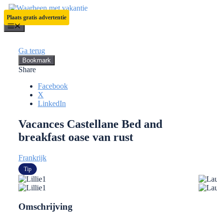
Ga
naar
Plaats gratis advertentie
de
Menu
inhoud
Ga terug
Bookmark
Share
Facebook
X
LinkedIn
Vacances Castellane Bed and
breakfast oase van rust
Frankrijk
Tip
Omschrijving