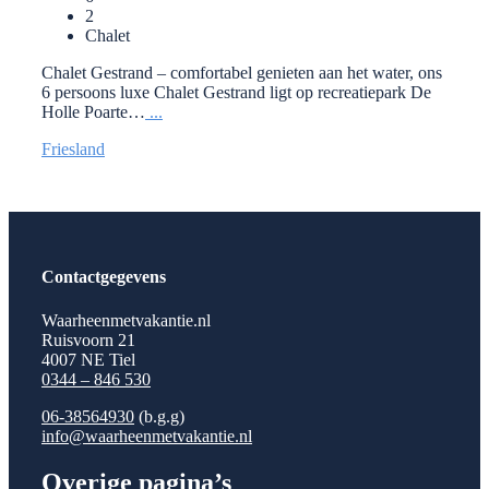
2
Chalet
Chalet Gestrand – comfortabel genieten aan het water, ons
6 persoons luxe Chalet Gestrand ligt op recreatiepark De
Holle Poarte…
...
Friesland
Contactgegevens
Waarheenmetvakantie.nl
Ruisvoorn 21
4007 NE Tiel
0344 – 846 530
06-38564930
(b.g.g)
info@waarheenmetvakantie.nl
Overige pagina’s