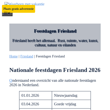
Ga
naar
Plaats gratis advertentie
de
Menu
inhoud
Feestdagen Friesland
Friesland heeft het allemaal. Rust, ruimte, water, kunst,
cultuur, natuur en eilanden
Home
|
Friesland
|
Feestdagen Friesland
Nationale feestdagen Friesland 2026
O
nderstaand een overzicht van alle nationale feestdagen
2026 in Nederland.
01.01.2026
Nieuwjaarsdag
03.04.2026
Goede vrijdag