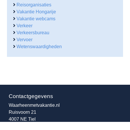
Reisorganisaties
Vakantie Hongarije
Vakantie webcams
Verkeer
Verkeersbureau
Vervoer
Wetenswaardigheden
Contactgegevens
Waarheenmetvakantie.nl
Ruisvoorn 21
4007 NE Tiel
0344 – 846 530