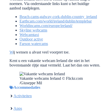
noemen. Via onderstaande links kunt u het huidige
aanbod raadplegen.
Beach-cams-galway-cork-dublin-country_ireland
Earthcam.com/world/ireland/dublin/templebar
W
orldincams.com/europe/ireland/
Skyline webcams
Webcamtaxi
Outdoor active
Farson watercams
W
ij wensen u alvast veel voorpret toe.
Kent u een vakantie webcam Ierland die niet in het
bovenstaande rijtje staat vermeld. Laat het dan ons weten.
Vakantie webcams Ierland © Flickr.com
/Giuseppe Mil
Accommodaties
Activiteiten
Apps