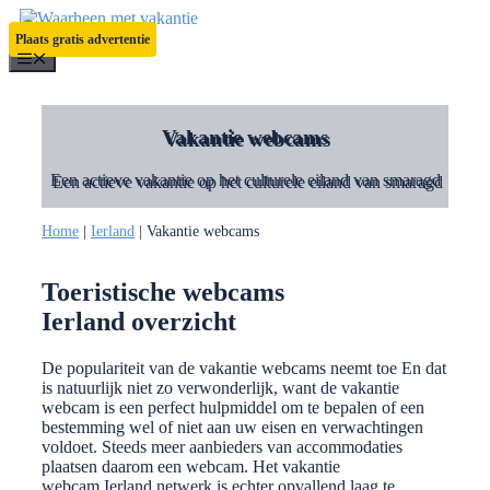
Ga
naar
Plaats gratis advertentie
de
Menu
inhoud
Vakantie webcams
Een actieve vakantie op het culturele eiland van smaragd
Home
|
Ierland
|
Vakantie webcams
Toeristische webcams
Ierland overzicht
De populariteit van de vakantie webcams neemt toe En dat
is natuurlijk niet zo verwonderlijk, want de vakantie
webcam is een perfect hulpmiddel om te bepalen of een
bestemming wel of niet aan uw eisen en verwachtingen
voldoet. Steeds meer aanbieders van accommodaties
plaatsen daarom een webcam. Het vakantie
webcam Ierland netwerk is echter opvallend laag te