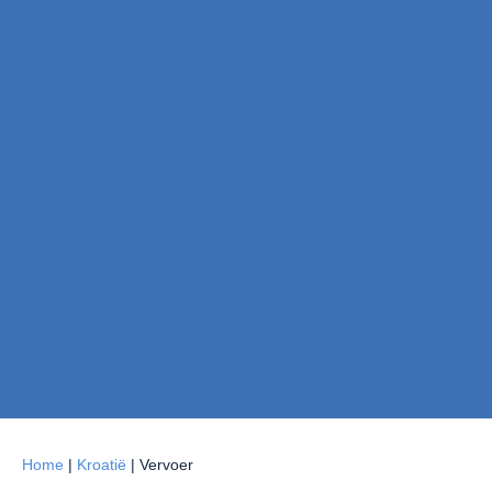
Home
|
Kroatië
|
Vervoer