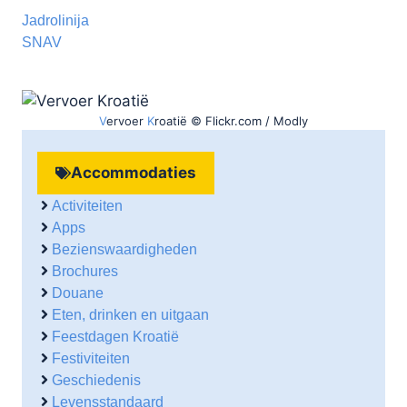
Jadrolinija
SNAV
V
ervoer
K
roatië © Flickr.com / Modly
Accommodaties
Activiteiten
Apps
Bezienswaardigheden
Brochures
Douane
Eten, drinken en uitgaan
Feestdagen Kroatië
Festiviteiten
Geschiedenis
Levensstandaard