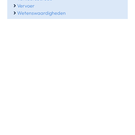
Vervoer
Wetenswaardigheden
Contactgegevens
Waarheenmetvakantie.nl
Ruisvoorn 21
4007 NE Tiel
0344 – 846 530
06-38564930
(b.g.g)
info@waarheenmetvakantie.nl
Overige pagina’s