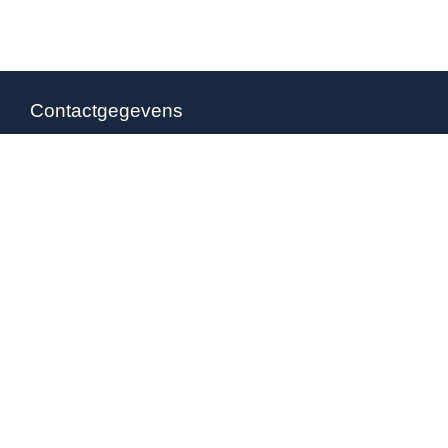
Contactgegevens
Waarheenmetvakantie.nl
Ruisvoorn 21
4007 NE Tiel
0344 – 846 530
06-38564930
(b.g.g)
info@waarheenmetvakantie.nl
Overige pagina’s
Gebruikersvoorwaarden
Privacy voorwaarden