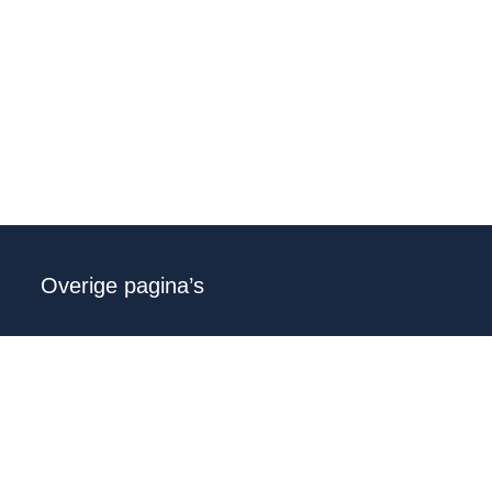
Overige pagina’s
Gebruikersvoorwaarden
Privacy voorwaarden
Sitemap