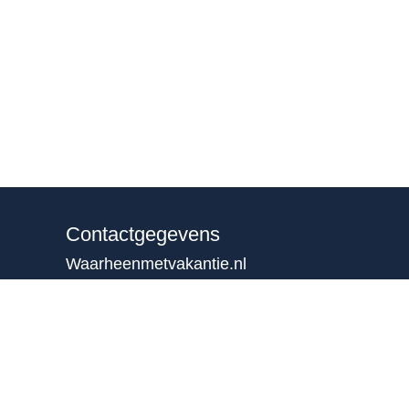
Contactgegevens
Waarheenmetvakantie.nl
Ruisvoorn 21
4007 NE Tiel
0344 – 846 530
06-38564930
(b.g.g)
info@waarheenmetvakantie.nl